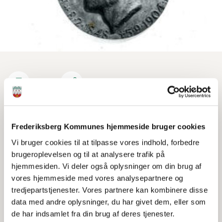
Print
Del
Louis Petersens Børnegaards mindeplatte
Frederiksberg Kommunes hjemmeside bruger cookies
Vi bruger cookies til at tilpasse vores indhold, forbedre
Klubbens forældrebestyrelse
brugeroplevelsen og til at analysere trafik på
hjemmesiden. Vi deler også oplysninger om din brug af
Formand/forperson
vores hjemmeside med vores analysepartnere og
Kirsten Freese Orias, Sylvester 5. kl. (på valg 2025)
tredjepartstjenester. Vores partnere kan kombinere disse
26 70 75 50
data med andre oplysninger, du har givet dem, eller som
kirstenfreeseorias@gmail.com
de har indsamlet fra din brug af deres tjenester.