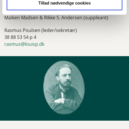
Stine Worm Sørensen, Ebba (på valg 2025)
Tillad nødvendige cookies
Personalerepræsentanter
Maiken Madsen & Rikke S. Andersen (suppleant)
Rasmus Poulsen (leder/sekretær)
38 88 53 54 p 4
rasmus@louisp.dk